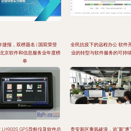
年捷报，双榜题名 | 国双荣登
全民抗疫下的远程办公 软件
21北京软件和信息服务业年度榜
业的转型与软件服务的可持
单
 LH900S GPS导航仪及软件总
贵安新区乘风破浪，追“新”逐“