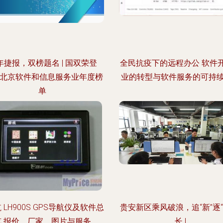
年捷报，双榜题名 | 国双荣登
全民抗疫下的远程办公 软件
21北京软件和信息服务业年度榜
业的转型与软件服务的可持
单
 LH900S GPS导航仪及软件总
贵安新区乘风破浪，追“新”逐“
览 报价、厂家、图片与服务
长 |