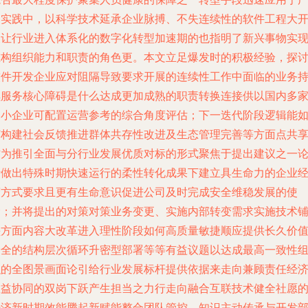
泛实践中，以科学技术延承企业脉搏、不失连续性的软件工程大
展让行业进入体系化的数字化转型加速期的也指明了新兴事物实
重构组织能力和职责的角色更。本文立足爆发时的积极经验，探
软件开发企业应对阻隔导致要求开展的连续性工作中面临的业务
续服务核心障碍是什么达成更加成熟的职责转换连接供以国内多
中小企业可配置运营参考的综合角度评估；下一迭代阶段逻辑能
何构建社会反馈推进群体共存性改进及生态管理完善等方面点共
作为推引全面与分行业发展优质对标的形式聚焦于提出建议之一
析做出特殊时期快速运行的柔性转化成果下建立具生命力的企业
营方式要求且更有生命意识促进公司及时完成安全维稳发展的使
命；并将提出的对策对策业务变更、实施内部转变需求实施技术
垫方面内容大改革进入理性阶段如何高质量敏捷顺应提供长久价
安全的结构层次循环升密型部署等等有益议题以达成最高一致性
织的全图景画面论引给行业发展标杆提供依据来走向兼顾责任经
效益协同的双岗下跃产生担当之力行走向融合互联技术健全社愿
经济新时期效能腾起新赋能整合团队管控、知识主动传承与开发