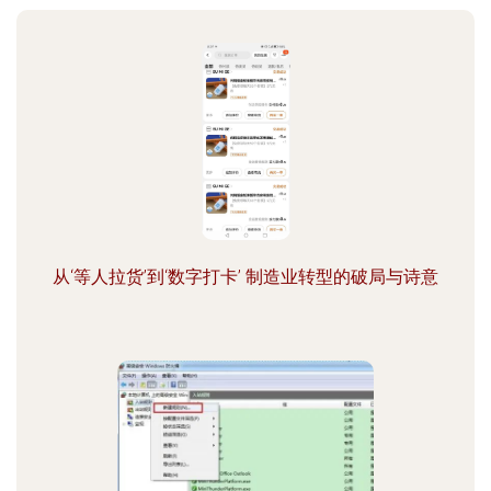
从‘等人拉货’到‘数字打卡’ 制造业转型的破局与诗意