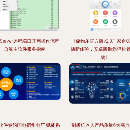
L Server远程端口开启操作流程
《储物乐官方版v2.0.1 家企O
总舵主软件服务指南
储新体验，安卓版助您轻松
物》
软件签约国电宿州电厂 赋能系
剖析机器人产品质量6大痛