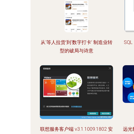
从‘等人拉货’到‘数字打卡’ 制造业转
SQ
型的破局与诗意
联想服务客户端 v3.1.1009.1802 安
远光